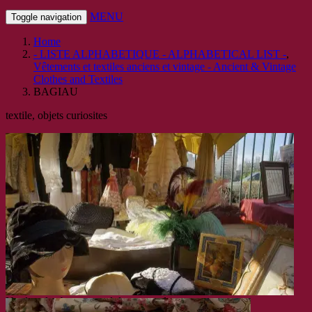
MENU
Toggle navigation
Home
- LISTE ALPHABETIQUE - ALPHABETICAL LIST -
,
Vêtements et textiles anciens et vintage - Ancient & Vintage
Clothes and Textiles
BAGIAU
textile, objets curiosites
Un des plus beaux stand des puces de vanves