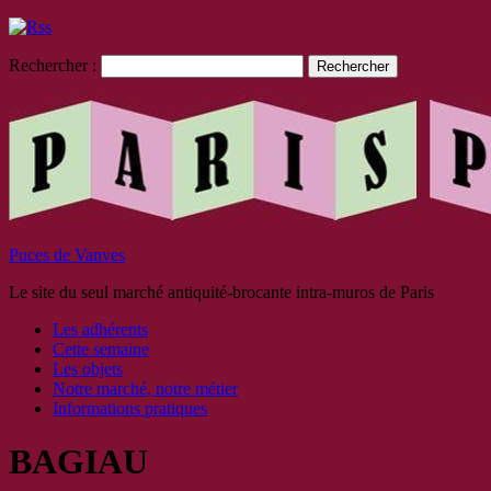
Rechercher :
Puces de Vanves
Le site du seul marché antiquité-brocante intra-muros de Paris
Les adhérents
Cette semaine
Les objets
Notre marché, notre métier
Informations pratiques
BAGIAU