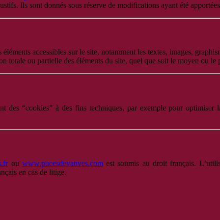
stifs. Ils sont donnés sous réserve de modifications ayant été apportées
es éléments accessibles sur le site, notamment les textes, images, graph
 totale ou partielle des éléments du site, quel que soit le moyen ou le pro
sent des “cookies” à des fins techniques, par exemple pour optimiser l
.fr
ou
www.pucesdevanves.com
est soumis au droit français. L’util
çais en cas de litige.