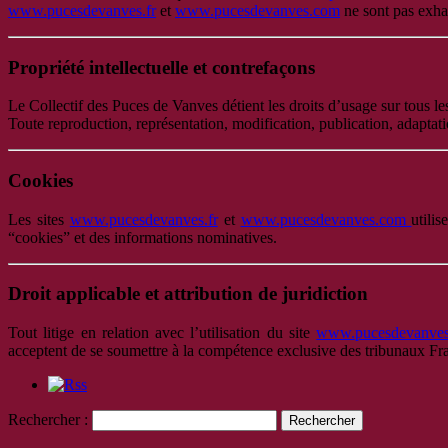
www.pucesdevanves.fr
et
www.pucesdevanves.com
ne sont pas exhau
Propriété intellectuelle et contrefaçons
Le Collectif des Puces de Vanves détient les droits d’usage sur tous l
Toute reproduction, représentation, modification, publication, adaptation
Cookies
Les sites
www.pucesdevanves.fr
et
www.pucesdevanves.com
utili
“cookies” et des informations nominatives.
Droit applicable et attribution de juridiction
Tout litige en relation avec l’utilisation du site
www.pucesdevanves
acceptent de se soumettre à la compétence exclusive des tribunaux Fran
Rechercher :