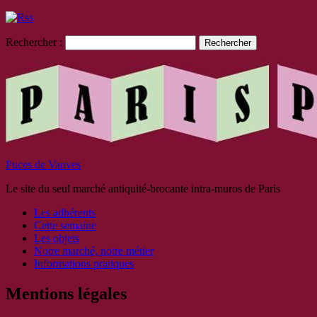
Rechercher :
Puces de Vanves
Le site du seul marché antiquité-brocante intra-muros de Paris
Les adhérents
Cette semaine
Les objets
Notre marché, notre métier
Informations pratiques
Mentions légales