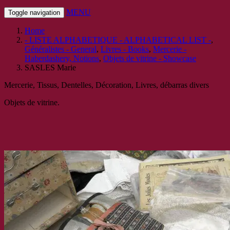
MENU
Toggle navigation
Home
- LISTE ALPHABETIQUE - ALPHABETICAL LIST -
,
Généralistes - General
,
Livres - Books
,
Mercerie -
Haberdashery, Notions
,
Objets de vitrine - Showcase
SASLES Marie
Mercerie, Tissus, Dentelles, Décoration, Livres, débarras divers
Objets de vitrine.