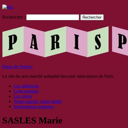
Rechercher :
Puces de Vanves
Le site du seul marché antiquité-brocante intra-muros de Paris
Les adhérents
Cette semaine
Les objets
Notre marché, notre métier
Informations pratiques
SASLES Marie