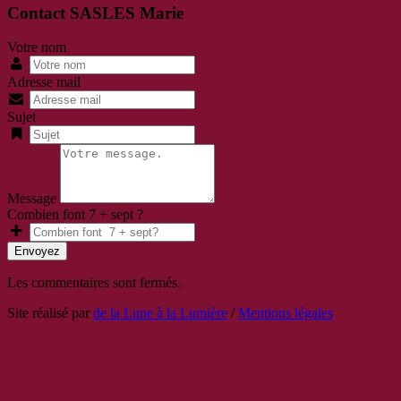
Contact SASLES Marie
Votre nom
Adresse mail
Sujet
Message
Combien font 7 + sept ?
Envoyez
Les commentaires sont fermés.
Site réalisé par
de la Lune à la Lumière
/
Mentions légales